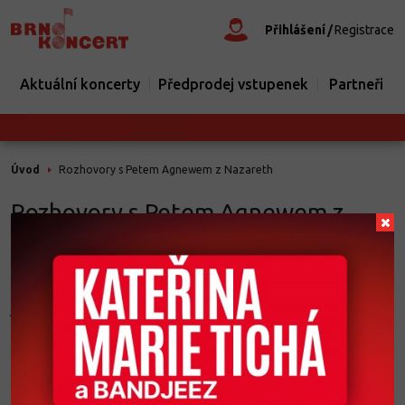
Přihlášení
Registrace
Aktuální koncerty
Předprodej vstupenek
Partneři
Úvod
Rozhovory s Petem Agnewem z Nazareth
Rozhovory s Petem Agnewem z
Nazareth
Legendární skotská skupina Nazareth se už tento týden vrátí
koncertovat do České republiky a její čeští příznivci opět potvrdili,
jaké oblibě se u nich skupina těší. Na brněnské vystoupení, které se
odehraje v Sonocentru 20.května, zbývá v prodeji už posledních pár
kusů a Praha, která skupinu uvítá o den později v Lucerně nezůstává
o moc pozadu. V síti Ticketpro už je k dispozici posledních pár
stovek vstupenek.