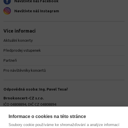
Navštivte náš Facebook
Navštivte náš Instagram
Více informací
Aktuální koncerty
Předprodej vstupenek
Partneři
Pro návštěvníky koncertů
Odpovědná osoba: Ing. Pavel Tesař
Brnokoncert-CZ s.r.o.
IČO 04808894, DIČ CZ 04808894
Spisová značka: C 92025/KSBR Krajský soud v Brně
Minská 91/15, Žabovřesky, 616 00 Brno
Informace o cookies na této stránce
Soubory cookie používáme ke shromažďování a analýze informací