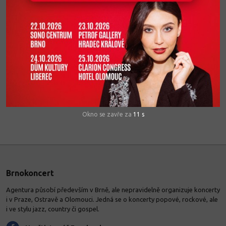
Pete Agnew, baskytarista a spoluzakladatel kapely, poskytl několik
rozhovorů pro přední česká média. My vám je zde nabízíme všechny
na jednom místě. Předprodej vstupenek probíhá v síti
Ticketpro
.
TYDEN.CZ
iDNES.CZ
NOVINKY.CZ
Okno se zavře za
11
s
Brnokoncert
Agentura působí především v Brně, ale nepravidelně organizuje koncerty
i v Praze, Ostravě a Olomouci. Jedná se o koncerty popové, rockové, ale
i ve stylu jazz, country či gospel.