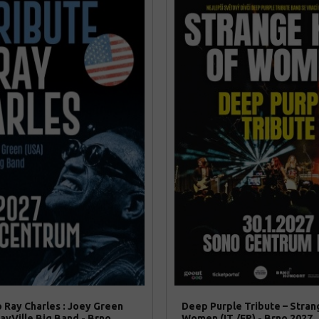
o Ray Charles : Joey Green
Deep Purple Tribute – Stran
ayVille Big Band - Brno
Women (IT /FR) - Brno 2027