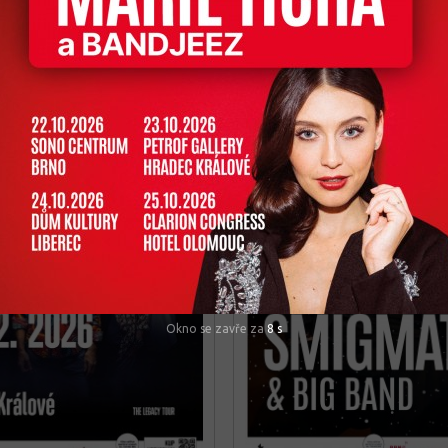
Okno se zavře za
6
s