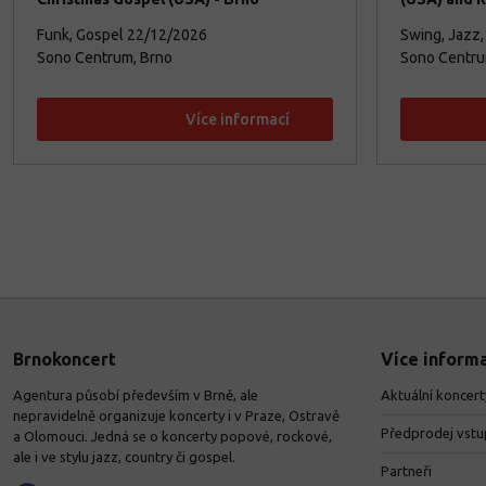
Funk, Gospel
22/12/2026
Swing, Jazz,
Sono Centrum, Brno
Sono Centru
Více informací
Brnokoncert
Více informa
Agentura působí především v Brně, ale
Aktuální koncert
nepravidelně organizuje koncerty i v Praze, Ostravě
Předprodej vst
a Olomouci. Jedná se o koncerty popové, rockové,
ale i ve stylu jazz, country či gospel.
Partneři