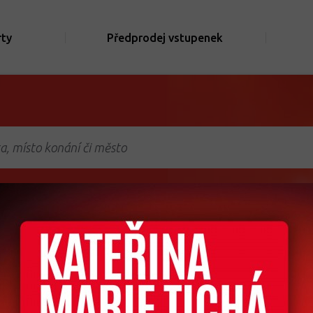
rty
Předprodej vstupenek