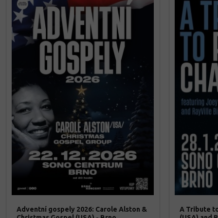
Adventní gospely 2026: Carole Alston &
A Tribute t
Christmas Gospel (USA) - Brno
(USA) and R