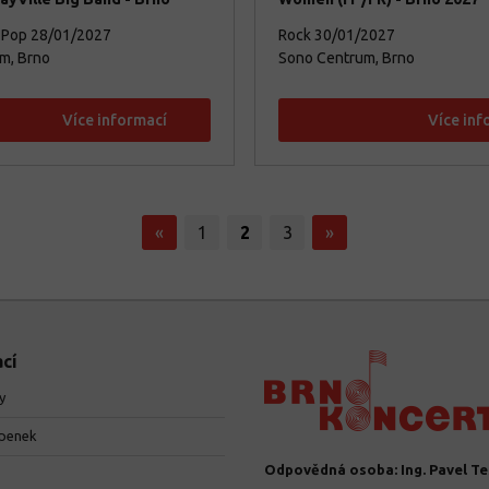
 Pop
28/01/2027
Rock
30/01/2027
m, Brno
Sono Centrum, Brno
Více informací
Více inf
«
1
2
3
»
cí
y
upenek
Odpovědná osoba: Ing. Pavel Te