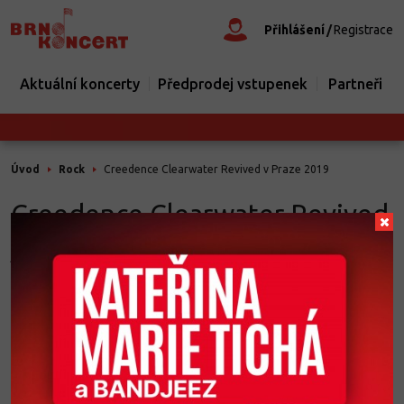
Přihlášení
Registrace
Aktuální koncerty
Předprodej vstupenek
Partneři
Úvod
Rock
Creedence Clearwater Revived v Praze 2019
Creedence Clearwater Revived
/UK/ se vrací do Prahy
30.5.2019. Vystoupí v Divadle
Hybernia
30/05/2019 (od 19:30)
( za -2624 dní )
Divadlo Hybernia Praha, Náměstí Republiky, Praha