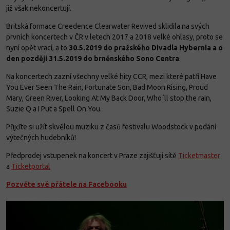
již však nekoncertují.
Britská formace Creedence Clearwater Revived sklidila na svých
prvních koncertech v ČR v letech 2017 a 2018 velké ohlasy, proto se
nyní opět vrací, a to
30.5.2019 do pražského Divadla Hybernia a o
den později 31.5.2019 do brněnského Sono Centra
.
Na koncertech zazní všechny velké hity CCR, mezi které patří Have
You Ever Seen The Rain, Fortunate Son, Bad Moon Rising, Proud
Mary, Green River, Looking At My Back Door, Who´ll stop the rain,
Suzie Q a I Put a Spell On You.
Přijďte si užít skvělou muziku z časů festivalu Woodstock v podání
výtečných hudebníků!
Předprodej vstupenek na koncert v Praze zajišťují sítě
Ticketmaster
a
Ticketportal
Pozvěte své přátele na Facebooku